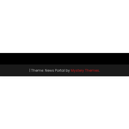
|
Theme: News Portal by
Mystery Themes
.