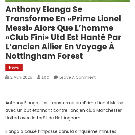
Anthony Elanga Se
Transforme En «Prime Lionel
Messi» Alors Que L’homme
«club Fini» Utd Est Hanté Par
L’ancien Ailier En Voyage À
Nottingham Forest
News
Leo
On
2 Avril 2025
Leave A Comment
Anthony
Elanga
Se
Anthony Elanga s’est transformé en «Prime Lionel Messi»
Transforme
avec un but étonnant contre l’ancien club Manchester
En
United avec la forêt de Nottingham.
«Prime
Lionel
Elanga a cassé l’impasse dans la cinquième minutes
Messi»