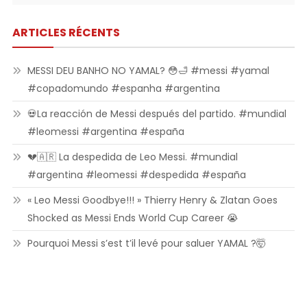
ARTICLES RÉCENTS
MESSI DEU BANHO NO YAMAL? 😳🛁 #messi #yamal
#copadomundo #espanha #argentina
💀La reacción de Messi después del partido. #mundial
#leomessi #argentina #españa
💔🇦🇷 La despedida de Leo Messi. #mundial
#argentina #leomessi #despedida #españa
« Leo Messi Goodbye!!! » Thierry Henry & Zlatan Goes
Shocked as Messi Ends World Cup Career 😭
Pourquoi Messi s’est t’il levé pour saluer YAMAL ?🤯