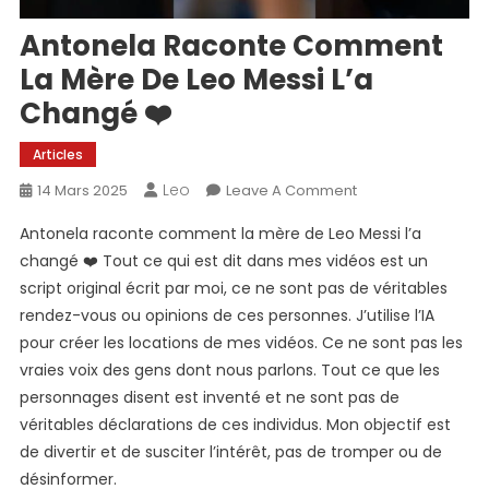
Antonela Raconte Comment
La Mère De Leo Messi L’a
Changé ❤️
Articles
Leo
On
14 Mars 2025
Leave A Comment
Antonela
Antonela raconte comment la mère de Leo Messi l’a
Raconte
changé ❤️ Tout ce qui est dit dans mes vidéos est un
Comment
script original écrit par moi, ce ne sont pas de véritables
La
rendez-vous ou opinions de ces personnes. J’utilise l’IA
Mère
De
pour créer les locations de mes vidéos. Ce ne sont pas les
Leo
vraies voix des gens dont nous parlons. Tout ce que les
Messi
personnages disent est inventé et ne sont pas de
L’a
véritables déclarations de ces individus. Mon objectif est
Changé
de divertir et de susciter l’intérêt, pas de tromper ou de
❤️
désinformer.