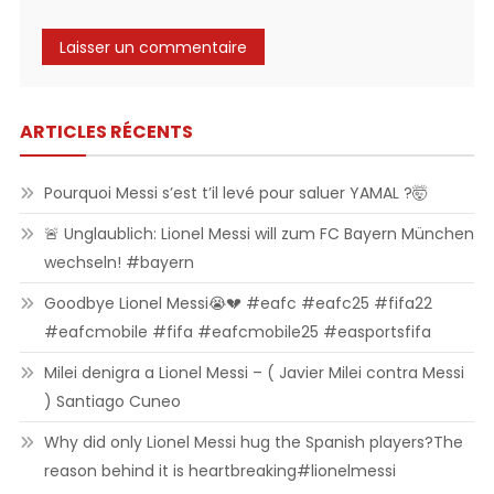
ARTICLES RÉCENTS
Pourquoi Messi s’est t’il levé pour saluer YAMAL ?🤯
🚨 Unglaublich: Lionel Messi will zum FC Bayern München
wechseln! #bayern
Goodbye Lionel Messi😭💔 #eafc #eafc25 #fifa22
#eafcmobile #fifa #eafcmobile25 #easportsfifa
Milei denigra a Lionel Messi – ( Javier Milei contra Messi
) Santiago Cuneo
Why did only Lionel Messi hug the Spanish players?The
reason behind it is heartbreaking#lionelmessi