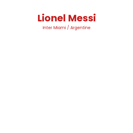
Skip
to
Lionel Messi
content
Inter Miami / Argentine