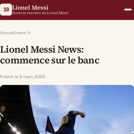
Lionel Messi
10
Toute la carrière de Lionel Messi
Accueil
/
news-fr
Lionel Messi News:
commence sur le banc
Publié le 9 mars 2025