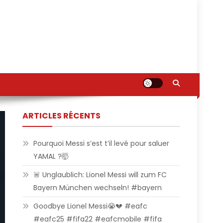
ARTICLES RÉCENTS
Pourquoi Messi s’est t’il levé pour saluer
YAMAL ?🤯
🚨 Unglaublich: Lionel Messi will zum FC
Bayern München wechseln! #bayern
Goodbye Lionel Messi😭💔 #eafc
#eafc25 #fifa22 #eafcmobile #fifa