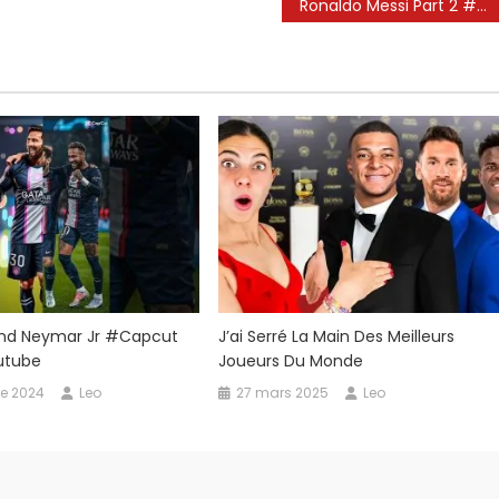
Ronaldo Messi Part 2 #ronaldo #messi #futbol #keşfet
And Neymar Jr #capcut
J’ai Serré La Main Des Meilleurs
utube
Joueurs Du Monde
e 2024
Leo
27 mars 2025
Leo