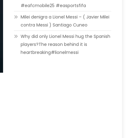
#eafcmobile25 #easportsfifa
Milei denigra a Lionel Messi – ( Javier Milei
contra Messi ) Santiago Cuneo
Why did only Lionel Messi hug the Spanish
players?The reason behind it is
heartbreaking#lionelmessi