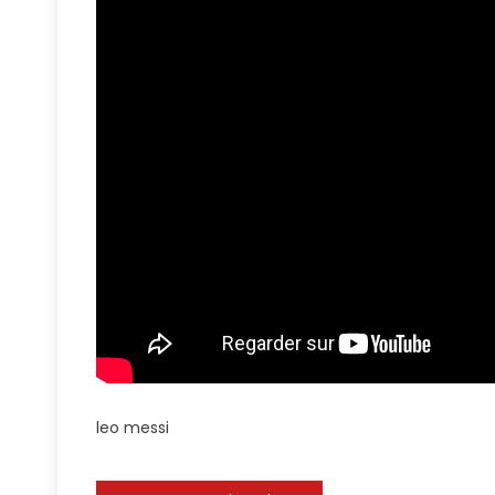
Cas
De
Leo
Mess
En
Rosa
–
Arge
#leo
#arg
leo messi