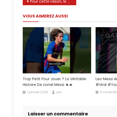
Navigation
Pour cette raison, le deuxième fils de Messi gagne le mépris de ses parents …
de
VOUS AIMEREZ AUSSI
l’article
Trop Petit Pour Jouer ? La Véritable
Leo Messi 
Histoire De Lionel Messi 🐐🔥
#viral #yo
1 janvier 2026
Leo
9 novembr
Laisser un commentaire