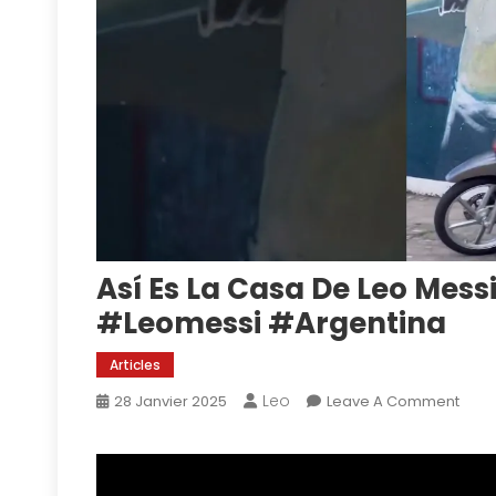
Así Es La Casa De Leo Mess
#leomessi #argentina
Articles
Leo
On
28 Janvier 2025
Leave A Comment
Así
Es
La