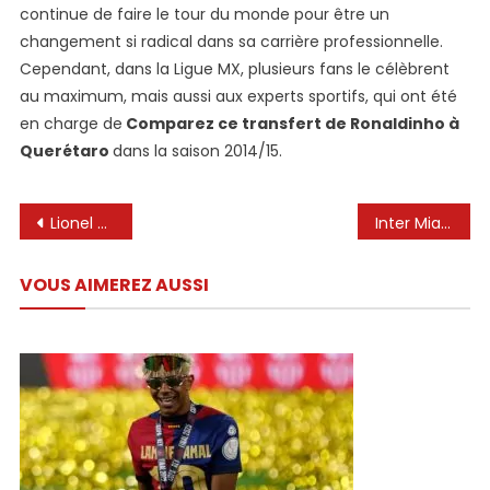
continue de faire le tour du monde pour être un
changement si radical dans sa carrière professionnelle.
Cependant, dans la Ligue MX, plusieurs fans le célèbrent
au maximum, mais aussi aux experts sportifs, qui ont été
en charge de
Comparez ce transfert de Ronaldinho à
Querétaro
dans la saison 2014/15.
Navigation
Lionel Messi à Cristiano Ronaldo: les meilleurs buteurs de l’UEFA Champions League pour un seul club
Inter Miami et son message avec Lionel Messi avant le duel historique contre l’université: « Le plus gagnant du Pérou »
de
VOUS AIMEREZ AUSSI
l’article