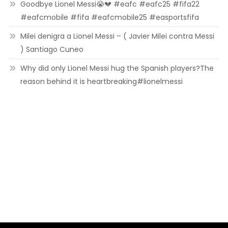
Goodbye Lionel Messi😭💔 #eafc #eafc25 #fifa22
#eafcmobile #fifa #eafcmobile25 #easportsfifa
Milei denigra a Lionel Messi – ( Javier Milei contra Messi
) Santiago Cuneo
Why did only Lionel Messi hug the Spanish players?The
reason behind it is heartbreaking#lionelmessi