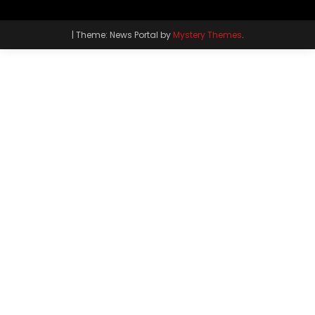
|
Theme: News Portal by
Mystery Themes
.