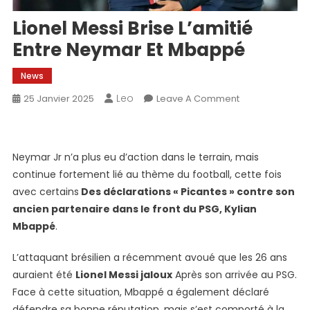
Lionel Messi Brise L’amitié
Entre Neymar Et Mbappé
News
Leo
On
25 Janvier 2025
Leave A Comment
Lionel
Messi
Brise
Neymar Jr n’a plus eu d’action dans le terrain, mais
L’amitié
continue fortement lié au thème du football, cette fois
Entre
avec certains
Des déclarations « Picantes » contre son
Neymar
ancien partenaire dans le front du PSG, Kylian
Et
Mbappé
Mbappé
.
L’attaquant brésilien a récemment avoué que les 26 ans
auraient été
Lionel Messi jaloux
Après son arrivée au PSG.
Face à cette situation, Mbappé a également déclaré
défendre sa bonne réputation, mais s’est comporté à la