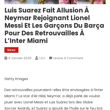
Luis Suarez Fait Allusion À
Neymar Rejoignant Lionel
Messi Et Les Garçons Du Barça
Pour Des Retrouvailles À
L’Inter Miami
News
Leo
On
9 Janvier 2025
Leave A Comment
Luis
Suarez
Fait
Getty Images
Allusion
À
Des retrouvailles pourraient-elles être envisagées à l’Inter
Neymar
Miami ? La star d’Al-Hilal, Neymar, a déjà parlé de vouloir
Rejoignant
jouer avec Lionel Messi et Luis Suarez lors des Globe
Lionel
Soccer Awards, et Suarez a ajouté de l’huile sur le feu lors
Messi