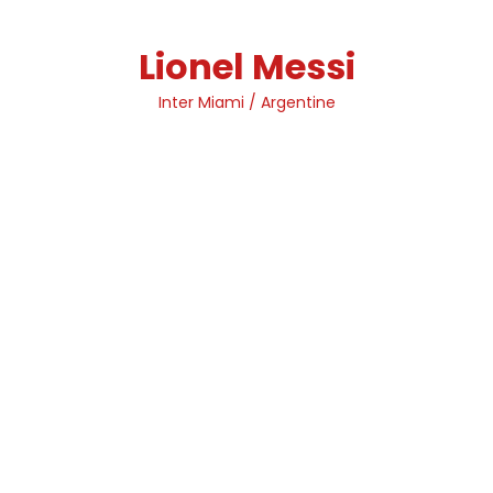
Skip
to
Lionel Messi
content
Inter Miami / Argentine