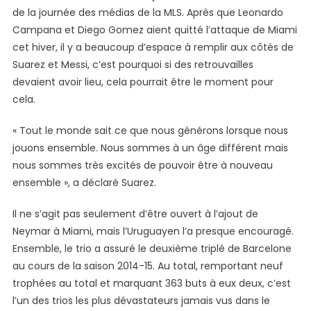
de la journée des médias de la MLS. Après que Leonardo
Et
Les
Campana et Diego Gomez aient quitté l’attaque de Miami
Garçons
cet hiver, il y a beaucoup d’espace à remplir aux côtés de
Du
Suarez et Messi, c’est pourquoi si des retrouvailles
Barça
devaient avoir lieu, cela pourrait être le moment pour
Pour
cela.
Des
Retrouvailles
« Tout le monde sait ce que nous générons lorsque nous
À
jouons ensemble. Nous sommes à un âge différent mais
L’Inter
nous sommes très excités de pouvoir être à nouveau
Miami
ensemble », a déclaré Suarez.
Il ne s’agit pas seulement d’être ouvert à l’ajout de
Neymar à Miami, mais l’Uruguayen l’a presque encouragé.
Ensemble, le trio a assuré le deuxième triplé de Barcelone
au cours de la saison 2014-15. Au total, remportant neuf
trophées au total et marquant 363 buts à eux deux, c’est
l’un des trios les plus dévastateurs jamais vus dans le