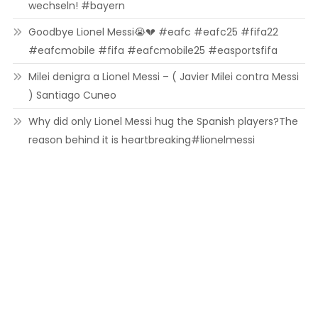
wechseln! #bayern
Goodbye Lionel Messi😭💔 #eafc #eafc25 #fifa22
#eafcmobile #fifa #eafcmobile25 #easportsfifa
Milei denigra a Lionel Messi – ( Javier Milei contra Messi
) Santiago Cuneo
Why did only Lionel Messi hug the Spanish players?The
reason behind it is heartbreaking#lionelmessi