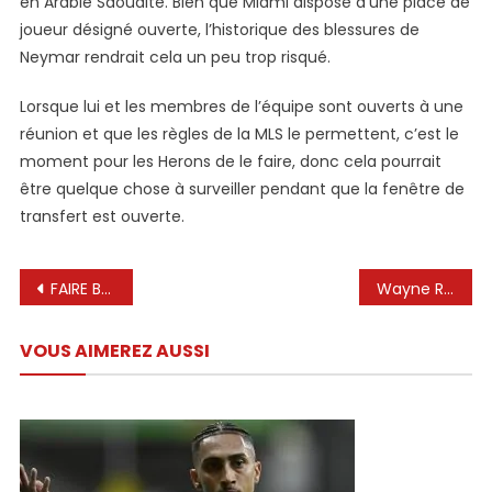
en Arabie Saoudite. Bien que Miami dispose d’une place de
joueur désigné ouverte, l’historique des blessures de
Neymar rendrait cela un peu trop risqué.
Lorsque lui et les membres de l’équipe sont ouverts à une
réunion et que les règles de la MLS le permettent, c’est le
moment pour les Herons de le faire, donc cela pourrait
être quelque chose à surveiller pendant que la fenêtre de
transfert est ouverte.
Navigation
FAIRE BAISER LE MONDE ENTIER !! L’arrivée de Messi ne fait rien de la LIGA 😱 Messi to City News ✅
Wayne Rooney snobe Lionel Messi et nomme le joueur avec lequel il aurait aimé jouer
de
VOUS AIMEREZ AUSSI
l’article