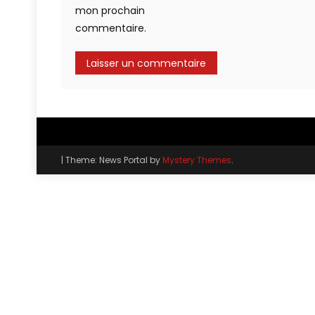
mon prochain
commentaire.
|
Theme: News Portal by
Mystery Themes
.