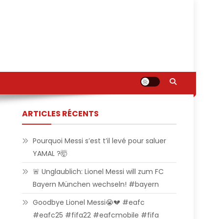
ARTICLES RÉCENTS
Pourquoi Messi s’est t’il levé pour saluer
YAMAL ?🤯
🚨 Unglaublich: Lionel Messi will zum FC
Bayern München wechseln! #bayern
Goodbye Lionel Messi😭💔 #eafc
#eafc25 #fifa22 #eafcmobile #fifa