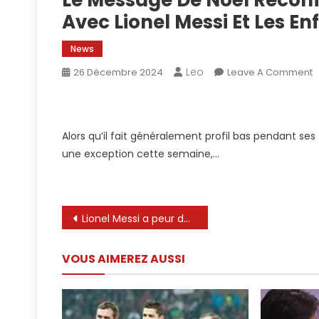
Le Message De Noël Réconf
Avec Lionel Messi Et Les En
News
Leo
O
26 Décembre 2024
Leave A Comment
L
M
D
Alors qu’il fait généralement profil bas pendant se
N
une exception cette semaine,…
R
D
R
A
Navigation
Lionel Messi a peur de Tevez – Telegraph
L
M
de
E
VOUS AIMEREZ AUSSI
l’article
L
E
À
R