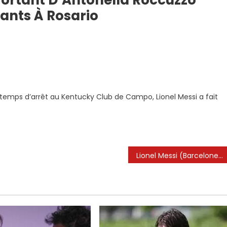
ortant D’Antonella Roccuzzo
fants À Rosario
n
e
essage
e
s temps d’arrêt au Kentucky Club de Campo, Lionel Messi a fait
oël
éconfortant
’Antonella
occuzzo
vec
Lionel Messi (Barcelone) – El Baile de la Gambeta & Toco y Me Voy
ionel
essi
t
es
nfants
osario