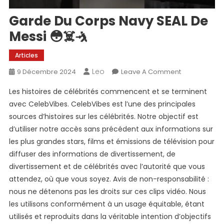
Garde Du Corps Navy SEAL De
Messi 😳☠️🤺
Articles
Leo
On
9 Décembre 2024
Leave A Comment
Garde
Les histoires de célébrités commencent et se terminent
Du
avec CelebVibes. CelebVibes est l’une des principales
Corps
sources d’histoires sur les célébrités. Notre objectif est
Navy
d’utiliser notre accès sans précédent aux informations sur
SEAL
De
les plus grandes stars, films et émissions de télévision pour
Messi
diffuser des informations de divertissement, de
😳
divertissement et de célébrités avec l’autorité que vous
☠️
attendez, où que vous soyez. Avis de non-responsabilité :
🤺
nous ne détenons pas les droits sur ces clips vidéo. Nous
les utilisons conformément à un usage équitable, étant
utilisés et reproduits dans la véritable intention d’objectifs