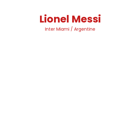
Skip
to
Lionel Messi
content
Inter Miami / Argentine