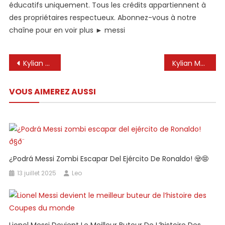
éducatifs uniquement. Tous les crédits appartiennent à
des propriétaires respectueux. Abonnez-vous à notre
chaîne pour en voir plus ► messi
Navigation
Kylian Mbappe révèle qu’il était « furieux comme l’enfer » contre Leo Messi après la finale de la Coupe du monde au Qatar
Kylian Mbappé à propos de Lionel Messi : « Messi fait tout bien. Nous pouvons tous apprendre d’un gars comme lui. »
de
VOUS AIMEREZ AUSSI
l’article
¿Podrá Messi Zombi Escapar Del Ejército De Ronaldo! 🧟😨
13 juillet 2025
Leo