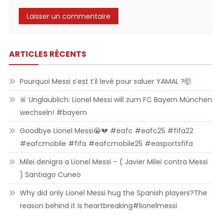
ARTICLES RÉCENTS
Pourquoi Messi s’est t’il levé pour saluer YAMAL ?🤯
🚨 Unglaublich: Lionel Messi will zum FC Bayern München
wechseln! #bayern
Goodbye Lionel Messi😭💔 #eafc #eafc25 #fifa22
#eafcmobile #fifa #eafcmobile25 #easportsfifa
Milei denigra a Lionel Messi – ( Javier Milei contra Messi
) Santiago Cuneo
Why did only Lionel Messi hug the Spanish players?The
reason behind it is heartbreaking#lionelmessi