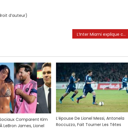
roit d’auteur)
L’Inter Miami explique comment les retrouvailles de Neymar avec Lionel Messi pourraient avoir lieu, avec un possible transfert en MLS et la reformulation de MSN aux États-Unis
L’épouse De Lionel Messi, Antonela
 Sociaux Comparent Kim
Roccuzzo, Fait Tourner Les Têtes
À LeBron James, Lionel