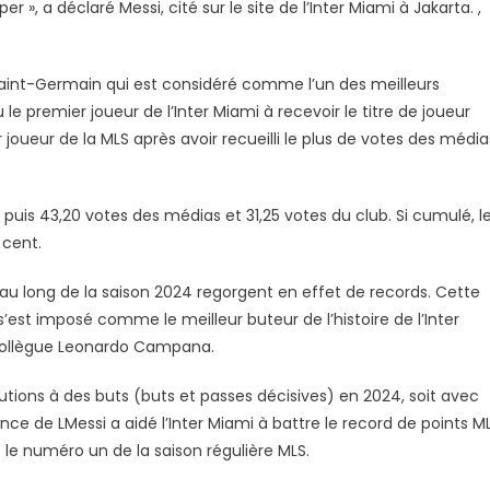
r », a déclaré Messi, cité sur le site de l’Inter Miami à Jakarta. ,
24
Saint-Germain qui est considéré comme l’un des meilleurs
le premier joueur de l’Inter Miami à recevoir le titre de joueur
 joueur de la MLS après avoir recueilli le plus de votes des média
, puis 43,20 votes des médias et 31,25 votes du club. Si cumulé, l
 cent.
t au long de la saison 2024 regorgent en effet de records. Cette
 s’est imposé comme le meilleur buteur de l’histoire de l’Inter
 collègue Leonardo Campana.
butions à des buts (buts et passes décisives) en 2024, soit avec
ance de LMessi a aidé l’Inter Miami à battre le record de points M
b le numéro un de la saison régulière MLS.