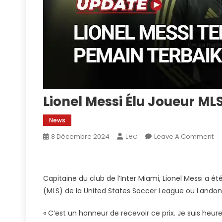
Lionel Messi Élu Joueur ML
News
Leo
O
8 Décembre 2024
Leave A Comment
Li
Me
Élu
Capitaine du club de l’Inter Miami, Lionel Messi a 
Jo
(MLS) de la United States Soccer League ou Landon
ML
De
« C’est un honneur de recevoir ce prix. Je suis heure
L’