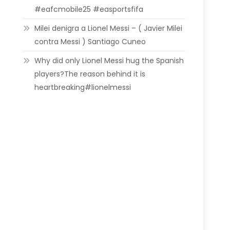
#eafcmobile25 #easportsfifa
Milei denigra a Lionel Messi – ( Javier Milei
contra Messi ) Santiago Cuneo
Why did only Lionel Messi hug the Spanish
players?The reason behind it is
heartbreaking#lionelmessi