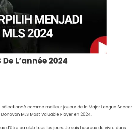
S De L’année 2024
n
onel
ssi
été sélectionné comme meilleur joueur de la Major League Soccer
ueur
 Donovan MLS Most Valuable Player en 2024.
S
ux d’être au club tous les jours. Je suis heureux de vivre dans
année