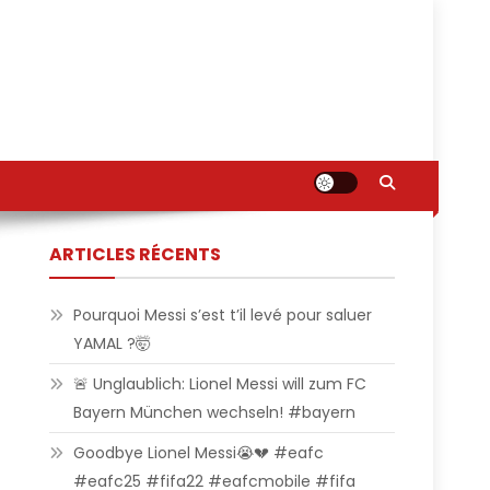
ARTICLES RÉCENTS
Pourquoi Messi s’est t’il levé pour saluer
YAMAL ?🤯
🚨 Unglaublich: Lionel Messi will zum FC
Bayern München wechseln! #bayern
Goodbye Lionel Messi😭💔 #eafc
#eafc25 #fifa22 #eafcmobile #fifa