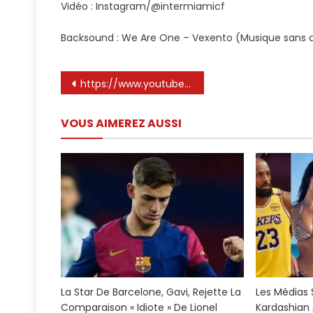
Vidéo : Instagram/@intermiamicf
Backsound : We Are One – Vexento (Musique sans d
Navigation
https://www.youtube.com/watch%3Fv%3DUYp_Yjv9ZMc
de
VOUS AIMEREZ AUSSI
l’article
La Star De Barcelone, Gavi, Rejette La
Les Médias
Comparaison « Idiote » De Lionel
Kardashian 