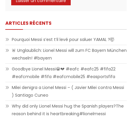
ARTICLES RÉCENTS
Pourquoi Messi s’est t’il levé pour saluer YAMAL ?🤯
🚨 Unglaublich: Lionel Messi will zum FC Bayern München
wechseln! #bayern
Goodbye Lionel Messi😭💔 #eafc #eafc25 #fifa22
#eafcmobile #fifa #eafcmobile25 #easportsfifa
Milei denigra a Lionel Messi – ( Javier Milei contra Messi
) Santiago Cuneo
Why did only Lionel Messi hug the Spanish players?The
reason behind it is heartbreaking#lionelmessi