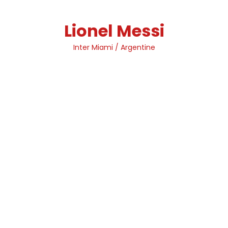
Skip
to
Lionel Messi
content
Inter Miami / Argentine