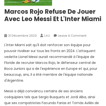
Marcos Rojo Refuse De Jouer
Avec Leo Messi Et L'Inter Miami
News
Leo
On
31 Décembre 2023
Leave A Comment
Marcos
L'Inter Miami sait qu'il doit renforcer son équipe pour
Rojo
pouvoir rivaliser sur tous les fronts en 2024. L'attaquant
Refuse
vedette Lionel Messi aurait recommandé à l'équipe de
De
Floride de recruter Marcos Rojo, le défenseur central de
Jouer
Avec
Boca Juniors qui a de l'expérience en Europe et qui, pour
Leo
beaucoup, ans, il a été membre de l'équipe nationale
Messi
d'Argentine.
Et
L'Inter
Messi a déjà convaincu certains de ses anciens
Miami
coéquipiers tels que Sergio Busquets et Jordi Alba, ainsi
que ses compatriotes Facundo Farias et Tomás Avilés de