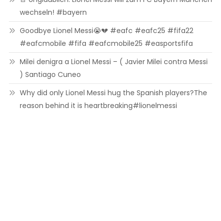
wechseln! #bayern
Goodbye Lionel Messi😭💔 #eafc #eafc25 #fifa22
#eafcmobile #fifa #eafcmobile25 #easportsfifa
Milei denigra a Lionel Messi – ( Javier Milei contra Messi
) Santiago Cuneo
Why did only Lionel Messi hug the Spanish players?The
reason behind it is heartbreaking#lionelmessi