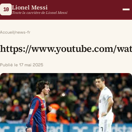
Lionel Messi
10
Toute la carrière de Lionel Messi
Accueil
/
news-fr
https://www.youtube.com/w
Publié le 17 mai 2025